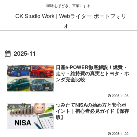
曖昧をほどき、言葉にする
OK Studio Work | Webライター ポートフォリ
オ
2025-11
日産e-POWER徹底解説！燃費・
ハイブリッド車
走り・維持費の真実とトヨタ・ホ
ンダ完全比較
2025.11.23
つみたてNISAの始め方と安心ポ
お金・資産形成
イント｜初心者必見ガイド【保存
版】
2025.11.22